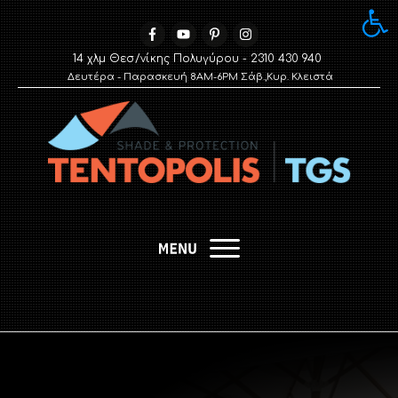
Ανοίξτε 
14 χλμ Θεσ/νίκης Πολυγύρου - 2310 430 940
Δευτέρα - Παρασκευή 8AM-6PM Σάβ.,Κυρ. Κλειστά