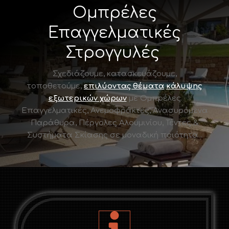
Ομπρέλες
Επαγγελματικές
Στρογγυλές
Σχεδιάζουμε, κατασκευάζουμε,
τοποθετούμε
,
επιλύοντας θέματα
κάλυψης
εξωτερικών χώρων
με Ομπρέλες
Επαγγελματικές, Ανεμοφράκτες, Ανασυρόμενα
Παράθυρα, Πέργολες Αλουμινίου, Τέντες &
Συστήματα Σκίασης σε μοναδική ποιότητα .