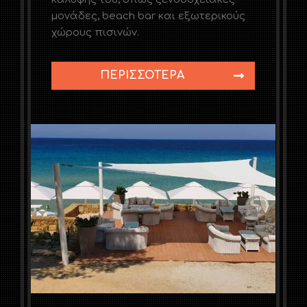
μονάδες, beach bar και εξωτερικούς
χώρους πισινών.
ΠΕΡΙΣΣΌΤΕΡΑ